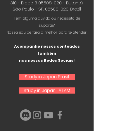
310 - Bloco B
05508-020
- Butantã,
São Paulo - SP,
05508-020
, Brazil
Tem alguma dúvida ou necessita de
suporte?
Nossa equipe fará o melhor para te atender!
Acompanhe nossos conteúdos
também
nas nossas Redes Sociais!
Study in Japan Brasil
Study in Japan LATAM