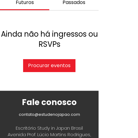
Futuros
Passados
Ainda não há ingressos ou
RSVPs
Procurar eventos
Fale conosco
contato@estudenojapao.com
Escritório Study in Japan Brasil
Avenida Prof. Lúcio Martins Rodrigues,