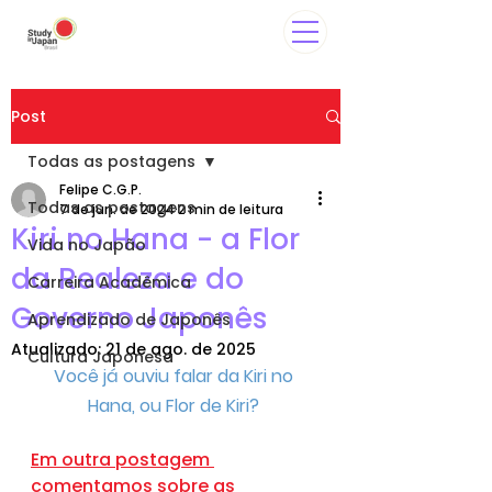
Post
Todas as postagens
Felipe C.G.P.
Todas as postagens
7 de jun. de 2024
2 min de leitura
Kiri no Hana - a Flor
Vida no Japão
da Realeza e do
Carreira Acadêmica
Governo Japonês
Aprendizado de Japonês
Atualizado:
21 de ago. de 2025
Cultura Japonesa
Você já ouviu falar da Kiri no 
Hana, ou Flor de Kiri? 
Em outra postagem 
comentamos sobre as 