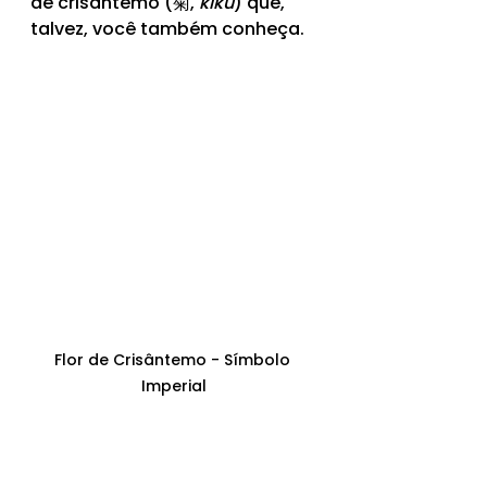
de crisântemo (菊, 
kiku
) que, 
talvez, você também conheça.
Flor de Crisântemo - Símbolo 
Imperial