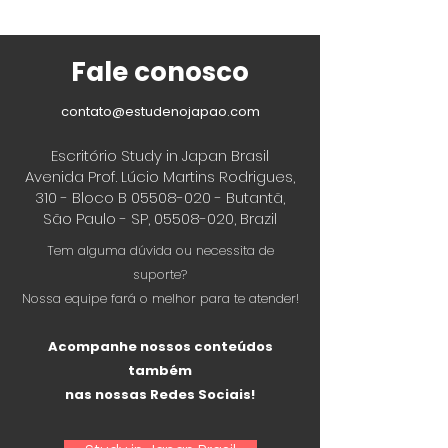
Fale conosco
contato@estudenojapao.com
Escritório Study in Japan Brasil
Avenida Prof. Lúcio Martins Rodrigues,
310 - Bloco B
05508-020
- Butantã,
São Paulo - SP,
05508-020
, Brazil
Tem alguma dúvida ou necessita de
suporte?
Nossa equipe fará o melhor para te atender!
Acompanhe nossos conteúdos
também
nas nossas Redes Sociais!