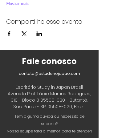
Mostrar mais
Compartilhe esse evento
Fale conosco
contato@estudenojapao.com
Escritório Study in Japan Brasil
Avenida Prof. Lúcio Martins Rodrigues,
310 - Bloco B
05508-020
- Butantã,
São Paulo - SP,
05508-020
, Brazil
Tem alguma dúvida ou necessita de
suporte?
Nossa equipe fará o melhor para te atender!