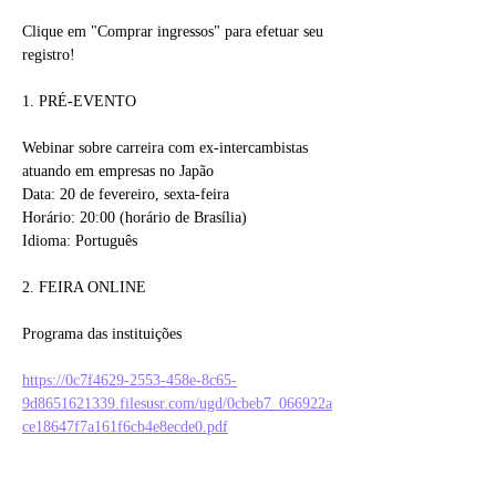
Clique em "Comprar ingressos" para efetuar seu 
registro!
1. PRÉ-EVENTO
Webinar sobre carreira com ex-intercambistas 
atuando em empresas no Japão 
Data: 20 de fevereiro, sexta-feira
Horário: 20:00 (horário de Brasília)
Idioma: Português
2. FEIRA ONLINE
Programa das instituições
https://0c7f4629-2553-458e-8c65-
9d8651621339.filesusr.com/ugd/0cbeb7_066922a
ce18647f7a161f6cb4e8ecde0.pdf