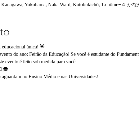
026 Kanagawa, Yokohama, Naka Ward, Kotobukichō, 1-chōm
to
 educacional única! 🌟
 evento do ano: Feirão da Educação! Se você é estudante do Fundamen
te evento é feito sob medida para você.
O🎓
o aguardam no Ensino Médio e nas Universidades!