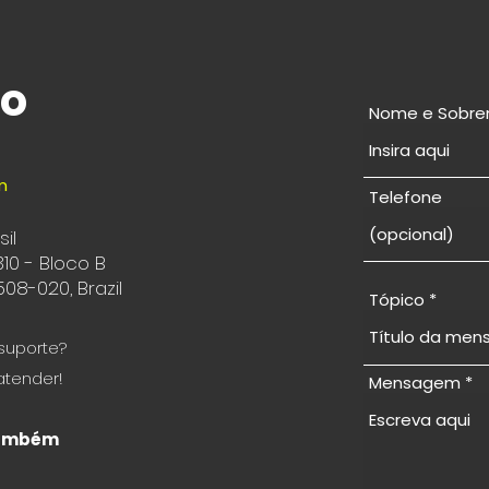
co
Nome e Sobr
m
Telefone
il
310 - Bloco B
08-020, Brazil
Tópico
suporte?
atender!
Mensagem
©2025 by Study in Japan Latin America (Brasil and LATAM)
também