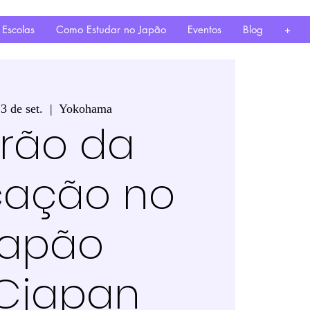
 Escolas
Como Estudar no Japão
Eventos
Blog
+
23 de set.
  |  
Yokohama
irão da
cação no
Japão
Cjapan