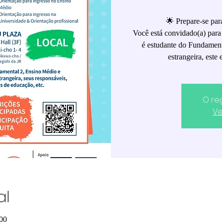
🌟 Prepare-se par
Você está convidado(a) para
é estudante do Fundamen
estrangeira, este
O re
Ve
al
:00