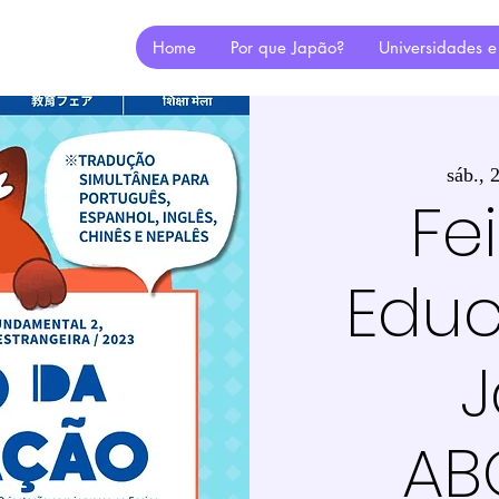
Home
Por que Japão?
Universidades e
sáb., 
Fe
Edu
AB