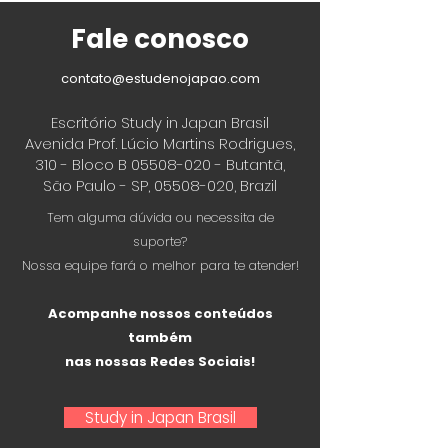
Fale conosco
contato@estudenojapao.com
Escritório Study in Japan Brasil
Avenida Prof. Lúcio Martins Rodrigues,
310 - Bloco B
05508-020
- Butantã,
São Paulo - SP,
05508-020
, Brazil
Tem alguma dúvida ou necessita de
suporte?
Nossa equipe fará o melhor para te atender!
Acompanhe nossos conteúdos
também
nas nossas Redes Sociais!
Study in Japan Brasil