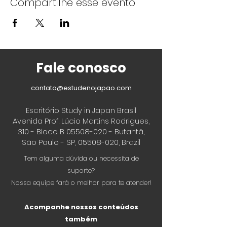
Compartilhe esse evento
Fale conosco
contato@estudenojapao.com
Escritório Study in Japan Brasil
Avenida Prof. Lúcio Martins Rodrigues,
310 - Bloco B
05508-020
- Butantã,
São Paulo - SP,
05508-020
, Brazil
Tem alguma dúvida ou necessita de
suporte?
Nossa equipe fará o melhor para te atender!
Acompanhe nossos conteúdos
também