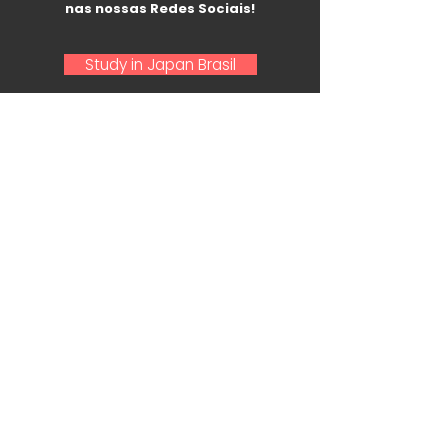
nas nossas Redes Sociais!
Study in Japan Brasil
Study in Japan LATAM
Nome e Sobrenome
Email
Telefone