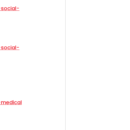
-social-
-social-
-medical