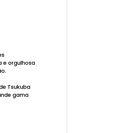
es 
 e orgulhosa 
ão.
 de Tsukuba 
rande gama 