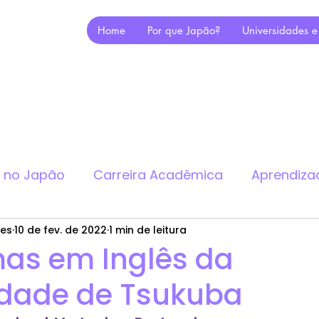
Home
Por que Japão?
Universidades e
a no Japão
Carreira Acadêmica
Aprendiza
des
10 de fev. de 2022
1 min de leitura
as em Inglês da
idade de Tsukuba