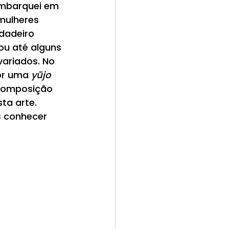
embarquei em 
 mulheres 
dadeiro 
ou até alguns 
variados. No 
por uma
 yūjo
composição 
a arte. 
 conhecer 