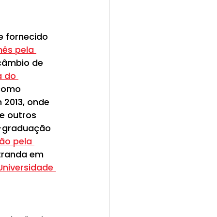
e fornecido 
ês pela 
rcâmbio de 
a do 
como 
 2013, onde 
e outros 
s-graduação 
ão pela 
tranda em 
Universidade 