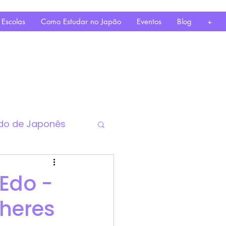
 Escolas
Como Estudar no Japão
Eventos
Blog
+
do de Japonês
 Edo -
lheres