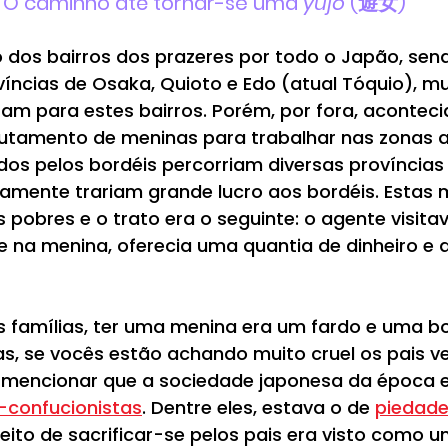
O caminho até tornar-se uma 
yūjo
 (遊女)
 dos bairros dos prazeres por todo o Japão, sen
víncias de Osaka, Quioto e Edo (atual Tóquio), mu
am para estes bairros. Porém, por fora, aconteci
rutamento de meninas para trabalhar nas zonas a
os pelos bordéis percorriam diversas províncias
amente trariam grande lucro aos bordéis. Estas 
 pobres e o trato era o seguinte: o agente visitav
e na menina, oferecia uma quantia de dinheiro e a
s famílias, ter uma menina era um fardo e uma b
as, se vocês estão achando muito cruel os pais 
na mencionar que a sociedade japonesa da época 
-confucionistas
. Dentre eles, estava o de 
piedade 
ceito de sacrificar-se pelos pais era visto como 