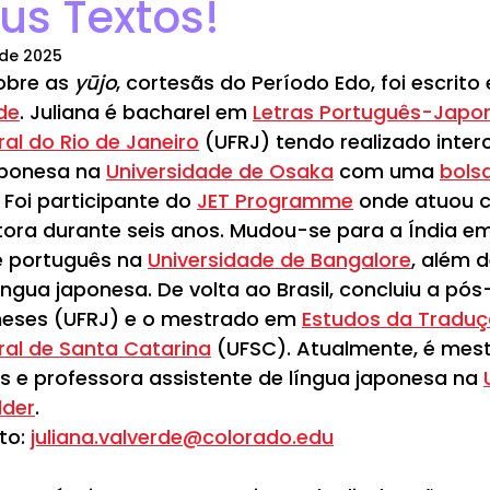
us Textos!
 de 2025
obre as 
yūjo
, cortesãs do Período Edo, foi escrito 
de
. Juliana é bacharel em 
Letras Português-Japon
al do Rio de Janeiro
 (UFRJ) tendo realizado inte
aponesa na 
Universidade de Osaka
 com uma 
bols
. Foi participante do 
JET Programme
 onde atuou 
utora durante seis anos. Mudou-se para a Índia em
e português na 
Universidade de Bangalore
, além d
íngua japonesa. De volta ao Brasil, concluiu a pó
eses (UFRJ) e o mestrado em 
Estudos da Traduç
ral de Santa Catarina
 (UFSC). Atualmente, é mes
 e professora assistente de língua japonesa na 
lder
. 
to: 
juliana.valverde@colorado.edu