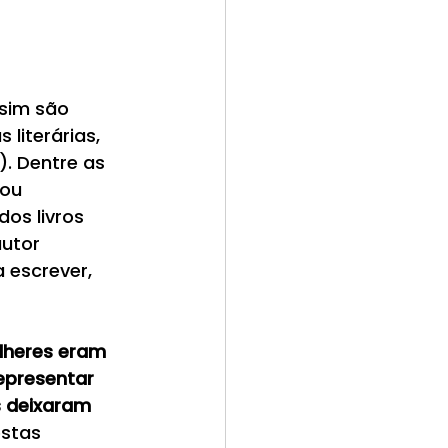
sim são 
iterárias, 
. Dentre as 
 ou 
s livros 
utor 
 escrever, 
heres eram 
presentar 
s deixaram 
stas 