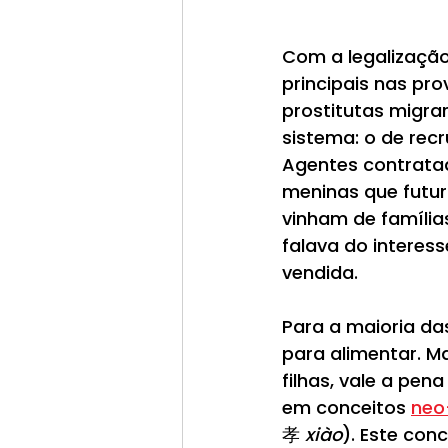
Com a legalização
principais nas pro
prostitutas migrar
sistema: o de rec
Agentes contratad
meninas que futur
vinham de famílias
falava do interess
vendida. 
Para a maioria da
para alimentar. M
filhas, vale a pe
em conceitos 
neo
孝 
xiào
). Este con