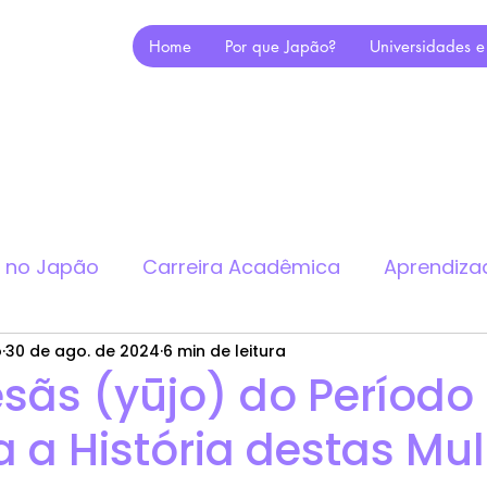
Home
Por que Japão?
Universidades e
a no Japão
Carreira Acadêmica
Aprendiza
o
30 de ago. de 2024
6 min de leitura
sãs (yūjo) do Período
 a História destas Mu