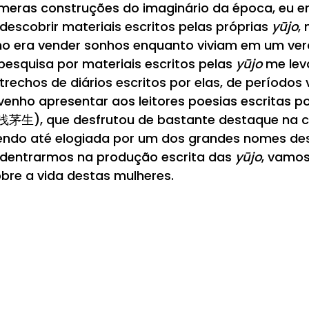
meras construções do imaginário da época, eu 
escobrir materiais escritos pelas próprias 
yūjo
,
lho era vender sonhos enquanto viviam em um ver
 pesquisa por materiais escritos pelas 
yūjo
 me lev
rechos de diários escritos por elas, de períodos 
 venho apresentar aos leitores poesias escritas 
浅茅生), que desfrutou de bastante destaque na 
endo até elogiada por um dos grandes nomes dest
dentrarmos na produção escrita das 
yūjo
, vamos
re a vida destas mulheres.