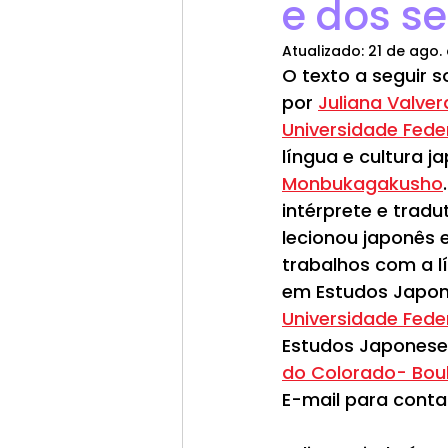
e dos se
Atualizado:
21 de ago.
O texto a seguir s
por 
Juliana Valver
Universidade Feder
língua e cultura j
Monbukagakusho
intérprete e trad
lecionou japonês 
trabalhos com a l
em Estudos Japon
Universidade Fede
Estudos Japoneses
do Colorado- Bou
E-mail para conta