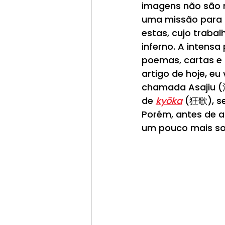
imagens não são 
uma missão para d
estas, cujo traba
inferno. A intensa
poemas, cartas e t
artigo de hoje, eu
chamada Asajiu (
de 
kyōka
 (狂歌), s
Porém, antes de a
um pouco mais sob