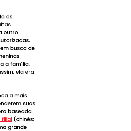
do os 
itas 
a outro 
utorizadas. 
 em busca de 
meninas 
a a família, 
ssim, ela era 
oca a mais 
venderem suas 
era baseada 
filial
 (chinês: 
uma grande 