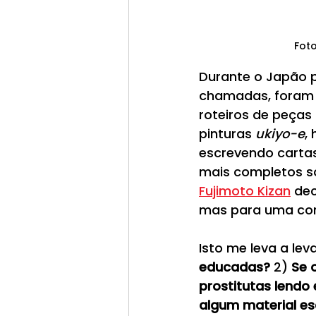
Foto
Durante o Japão p
chamadas, foram e
roteiros de peças
pinturas 
ukiyo-e
,
escrevendo cartas
mais completos so
Fujimoto Kizan
 de
mas para uma cor
Isto me leva a lev
educadas?
 2) 
Se 
prostitutas lendo 
algum material es