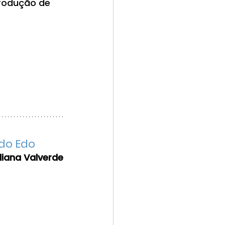
produção de 
odo Edo
liana Valverde