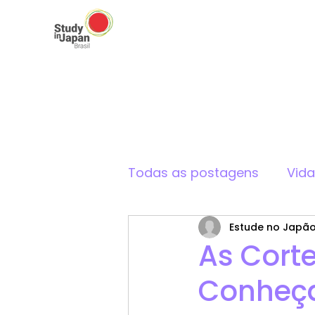
Todas as postagens
Vid
Estude no Japã
Cultura Japonesa
As Corte
Conheça