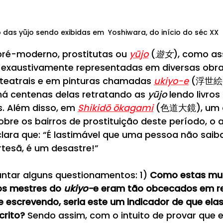
 das yūjo sendo exibidas em  Yoshiwara, do início do séc XX
ré-moderno, prostitutas ou 
yūjo
(
遊女
), como as
xaustivamente representadas em diversas obras l
 teatrais e em pinturas chamadas 
ukiyo-e
 (浮世絵)
 há centenas delas retratando as 
yūjo
 lendo livros
. Além disso, em 
Shikidō ōkagami
 (色道大鏡), um do
bre os bairros de prostituição deste período, o a
clara que: “É lastimável que uma pessoa não saiba
tesã, é um desastre!”
antar alguns questionamentos: 1) 
Como estas mul
os mestres do 
ukiyo-
e eram tão obcecados em re
e escrevendo, seria este um indicador de que ela
crito?
 Sendo assim, com o intuito de provar que e