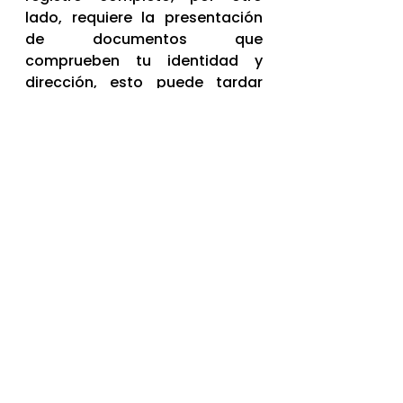
lado, requiere la presentación 
de documentos que 
comprueben tu identidad y 
dirección, esto puede tardar 
hasta 5 días laborables para 
que los datos sean validados 
por la plataforma. Para más 
detalles sobre el proceso oficial 
de registro, consulta el 
siguiente enlace.
Guía con instrucciones para el registro completo en la plataforma
Te recomendamos que, si estás 
interesado en acceder a la 
biblioteca, ¡te registres cuanto 
antes! ¡De aquí a 2025 habrá 