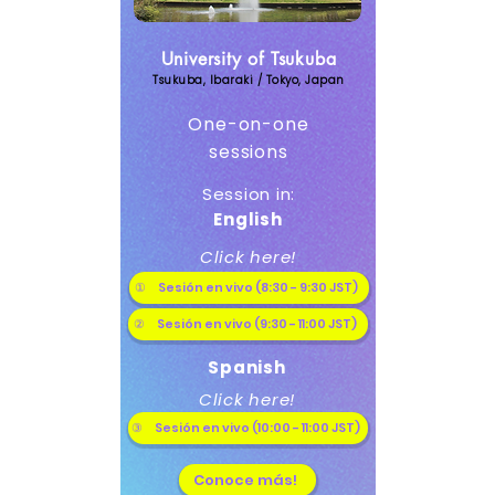
University of Tsukuba
Tsukuba, Ibaraki / Tokyo, Japan
One-on-one
sessions
Session in:
English
Click here!
① Sesión en vivo (8:30 - 9:30 JST)
② Sesión en vivo (9:30 - 11:00 JST)
Spanish
Click here!
③ Sesión en vivo (10:00 - 11:00 JST)
Conoce más!