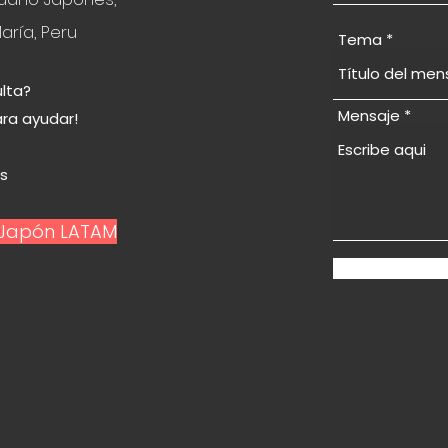
aría, Peru
Tema
lta?
Mensaje
ara ayudar!
© 2024 por Study in Japan Sudamérica
s
n Japón LATAM