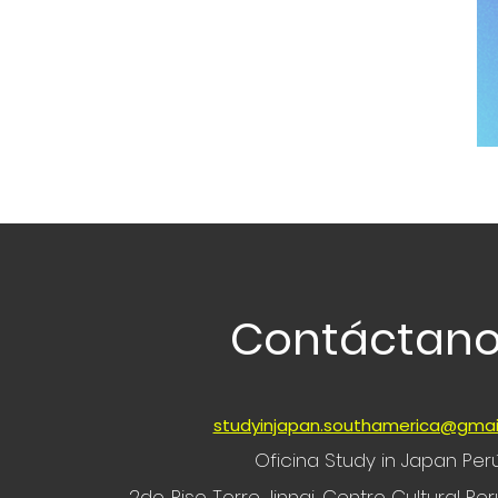
Contáctan
studyinjapan.southamerica@gmai
Oficina Study in Japan Per
2do. Piso Torre Jinnai, Centro Cultural P