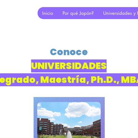
Inicio
Por qué Japón?
Universidades y 
Conoce
UNIVERSIDADES
egrado, Maestría, Ph.D., M