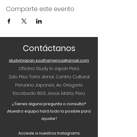
Comparte este evento
Contáctanos
studyinjapan.southamerica@gmail.com
Oficina Study in Japan Perú
2do. Piso Torre Jinnai, Centro Cultural
Peruano Japones, Av. Gregorio
Escobedo 803, Jesús María, Peru
¿Tienes alguna pregunta o consulta?
¡Nuestro equipo hará todo lo posible para
ayudar!
Accede a nuestros Instagrams