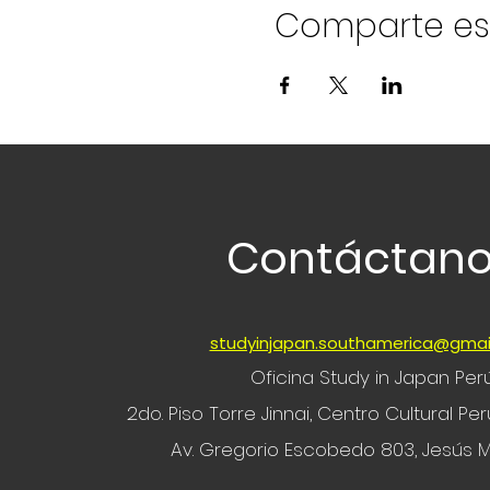
Comparte es
Contáctan
studyinjapan.southamerica@gmai
Oficina Study in Japan Per
2do. Piso Torre Jinnai, Centro Cultural P
Av. Gregorio Escobedo 803, Jesús M