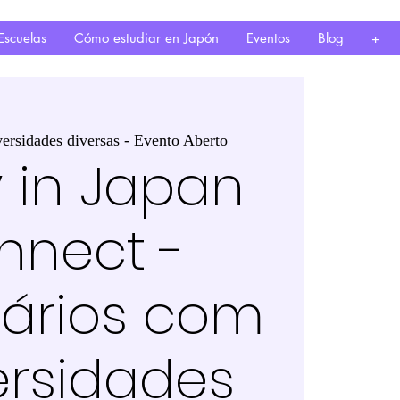
Escuelas
Cómo estudiar en Japón
Eventos
Blog
+
ersidades diversas - Evento Aberto
 in Japan
nnect -
ários com
ersidades