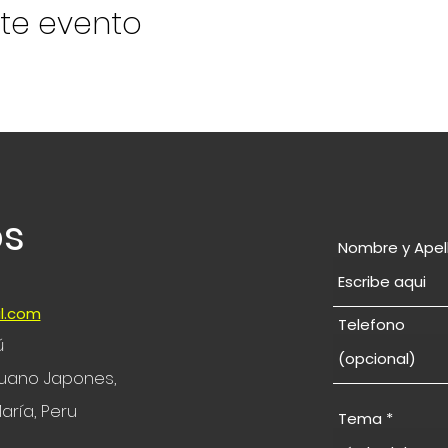
te evento
os
Nombre y Apel
l.com
Telefono
ú
eruano Japones,
aría, Peru
Tema