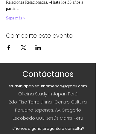
Relaciones Relacionadas. -Hasta los 35 años a 
partir…
Sepa más >
Comparte este evento
Contáctanos
studyinjapan.southamerica@gmail.com
Oficina Study in Japan Perú
2do. Piso Torre Jinnai, Centro Cultural
Peruano Japones, Av. Gregorio
Escobedo 803, Jesús María, Peru
¿Tienes alguna pregunta o consulta?