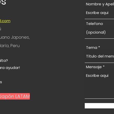
os
Nombre y Apel
l.com
Telefono
ú
eruano Japones,
aría, Peru
Tema
lta?
Mensaje
ara ayudar!
© 2024 por Study in Japan Sudamérica
s
n Japón LATAM