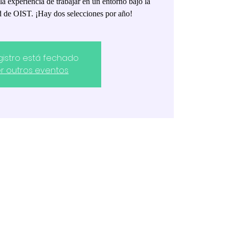
la experiencia de trabajar en un entorno bajo la
ad de OIST. ¡Hay dos selecciones por año!
gistro está fechado
r outros eventos