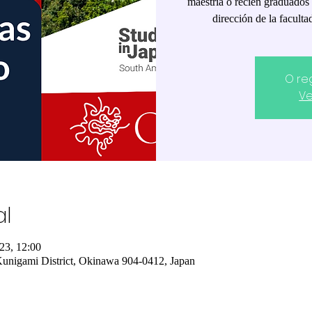
maestría o recién graduados 
dirección de la facult
O re
Ve
al
23, 12:00
unigami District, Okinawa 904-0412, Japan