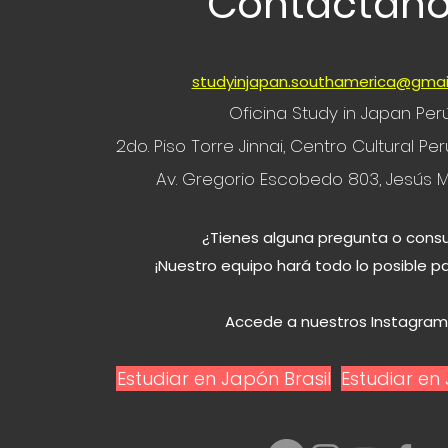
Contáctan
studyinjapan.southamerica@gmai
Oficina Study in Japan Per
2do. Piso Torre Jinnai, Centro Cultural P
Av. Gregorio Escobedo 803, Jesús M
¿Tienes alguna pregunta o consu
¡Nuestro equipo hará todo lo posible p
Accede a nuestros Instagram
Estudiar en Japón Brasil
Estudiar e