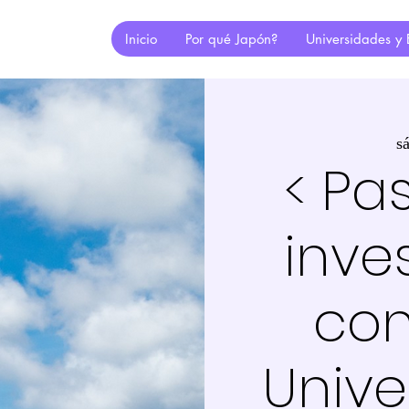
Inicio
Por qué Japón?
Universidades y 
s
< Pa
inve
con
Unive