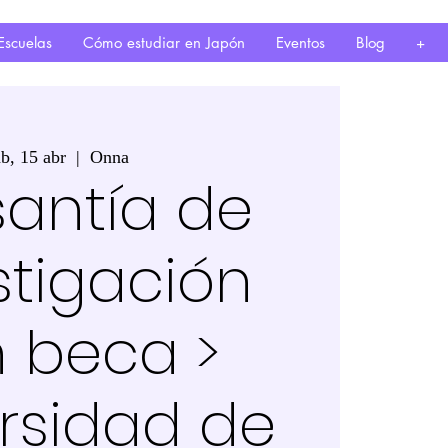
Escuelas
Cómo estudiar en Japón
Eventos
Blog
+
áb, 15 abr
  |  
Onna
santía de
stigación
 beca >
rsidad de