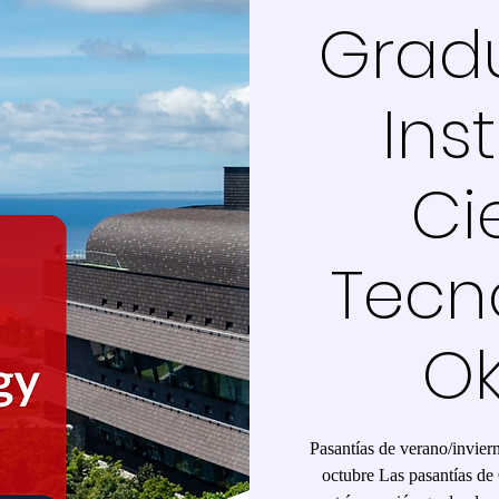
Grad
Ins
Ci
Tecn
O
Pasantías de verano/inviern
octubre Las pasantías de