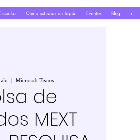
Escuelas
Cómo estudiar en Japón
Eventos
Blog
+
 abr
  |  
Microsoft Teams
lsa de
dos MEXT