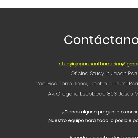
Contáctan
studyinjapan.southamerica@gmai
Oficina Study in Japan Per
2do. Piso Torre Jinnai, Centro Cultural P
Av. Gregorio Escobedo 803, Jesús M
¿Tienes alguna pregunta o consu
¡Nuestro equipo hará todo lo posible p
Accede a nuestros Instagram