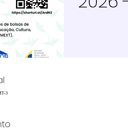
2026 
al
MT-3
nto