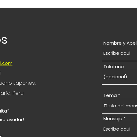
os
Nombre y Apel
l.com
Telefono
ú
eruano Japones,
aría, Peru
Tema
lta?
Mensaje
ara ayudar!
© 2024 por Study in Japan Sudamérica
s