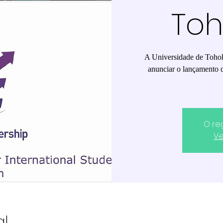
Toh
A Universidade de Tohok
anunciar o lançamento 
O re
Ve
al