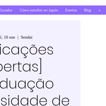
Escuelas
Cómo estudiar en Japón
Eventos
Blog
+
é, 10 ene
  |  
Sendai
licações
ertas]
aduação
rsidade de