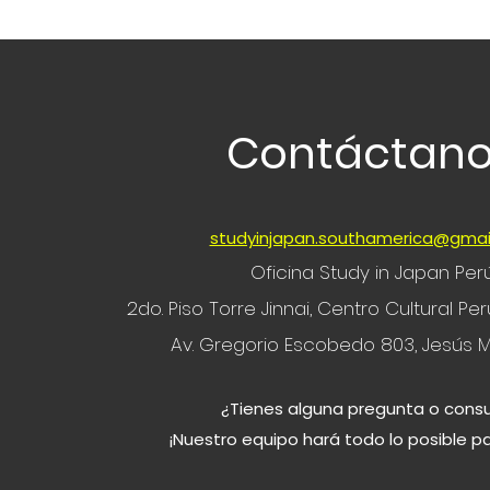
Contáctan
studyinjapan.southamerica@gmai
Oficina Study in Japan Per
2do. Piso Torre Jinnai, Centro Cultural P
Av. Gregorio Escobedo 803, Jesús M
¿Tienes alguna pregunta o consu
¡Nuestro equipo hará todo lo posible p