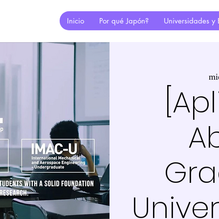
Inicio
Por qué Japón?
Universidades y 
mi
[Ap
Ab
Gr
Unive