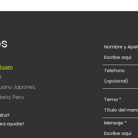
os
Nombre y Apel
l.com
Telefono
ú
eruano Japones,
aría, Peru
Tema
lta?
Mensaje
ara ayudar!
© 2024 por Study in Japan Sudamérica