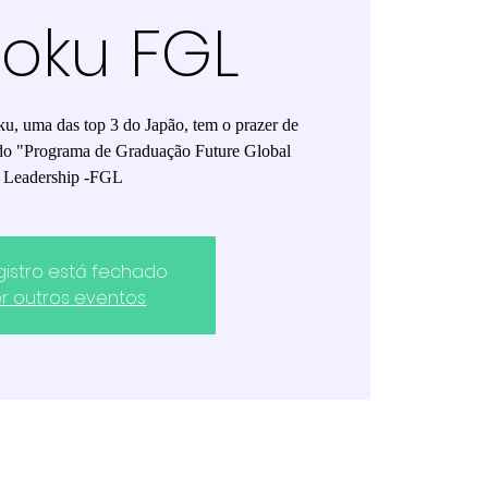
oku FGL
u, uma das top 3 do Japão, tem o prazer de
do "Programa de Graduação Future Global
Leadership -FGL
gistro está fechado
r outros eventos