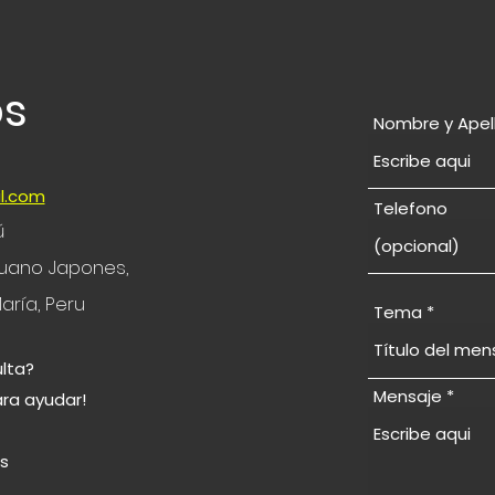
os
Nombre y Apel
l.com
Telefono
ú
eruano Japones,
aría, Peru
Tema
lta?
Mensaje
ara ayudar!
© 2024 por Study in Japan Sudamérica
s