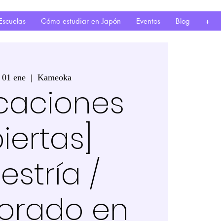
Escuelas
Cómo estudiar en Japón
Eventos
Blog
+
, 01 ene
  |  
Kameoka
icaciones
iertas]
stría /
orado en