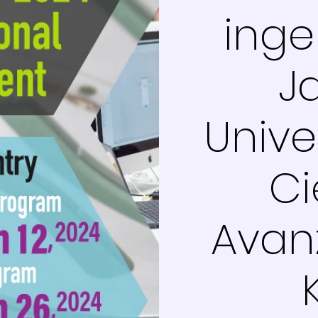
inge
J
Unive
Ci
Avan