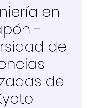
niería en
apón -
rsidad de
encias
zadas de
Kyoto