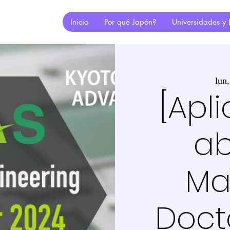
Inicio
Por qué Japón?
Universidades y 
lun
[Apl
ab
Mae
Doct