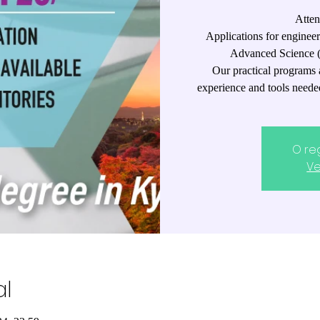
Atten
Applications for enginee
Advanced Science (
Our practical programs an
experience and tools needed
O re
Ve
al