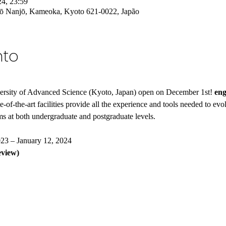
24, 23:59
ō Nanjō, Kameoka, Kyoto 621-0022, Japão
nto
ersity of Advanced Science (Kyoto, Japan) open on December 1st!
 en
-of-the-art facilities provide all the experience and tools needed to evol
 at both undergraduate and postgraduate levels.
23 – January 12, 2024
eview) 