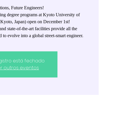
tions, Future Engineers!
ring degree programs at Kyoto University of
Kyoto, Japan) open on December 1st!
d state-of-the-art facilities provide all the
 to evolve into a global street-smart engineer.
gistro está fechado
r outros eventos