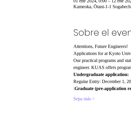
01 ene 2024, 0:00 – 12 ene 20
Kameoka, Ōtani-1-1 Sogabech
Sobre el eve
Attentions, Future Engineers!
Applications for
 at Kyoto Univ
Our practical programs and state
engineer. KUAS offers programs
Undergraduate application:
Regular Entry: December 1, 20
:
Graduate (pre-application r
Sepa más >