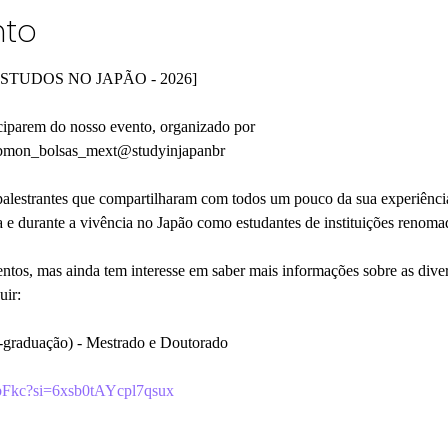
nto
STUDOS NO JAPÃO - 2026]
ciparem do nosso evento, organizado por 
bmon_bolsas_mext@studyinjapanbr 
alestrantes que compartilharam com todos um pouco da sua experiência,
a e durante a vivência no Japão como estudantes de instituições renoma
ntos, mas ainda tem interesse em saber mais informações sobre as dive
uir:
graduação) - Mestrado e Doutorado
x7bFkc?si=6xsb0tAYcpl7qsux