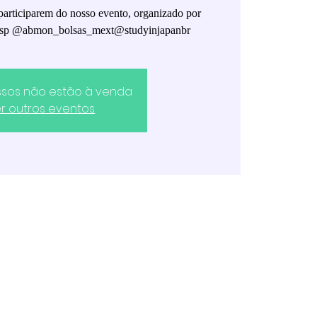
articiparem do nosso evento, organizado por
_sp @abmon_bolsas_mext@studyinjapanbr
ssos não estão à venda
r outros eventos