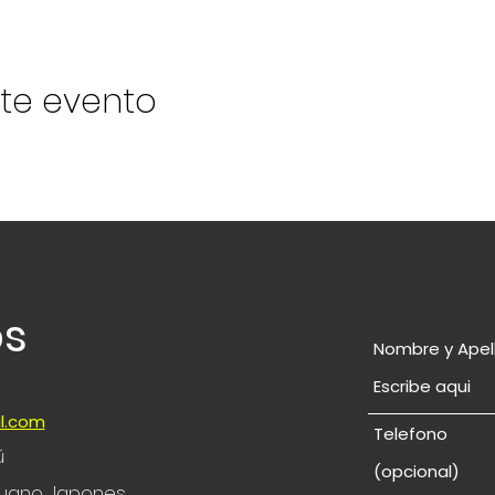
te evento
os
Nombre y Apel
l.com
Telefono
ú
eruano Japones,