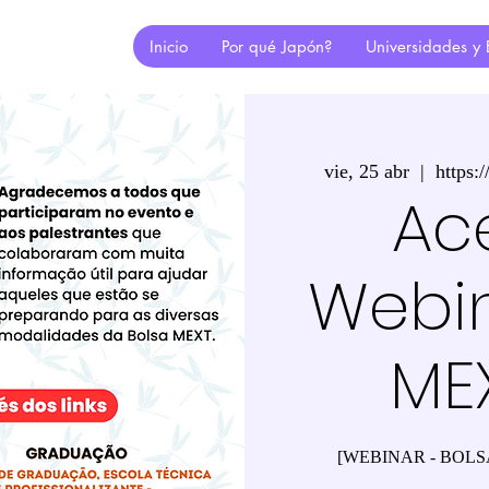
Inicio
Por qué Japón?
Universidades y 
vie, 25 abr
  |  
https:
Ac
Webin
ME
[WEBINAR - BOLS