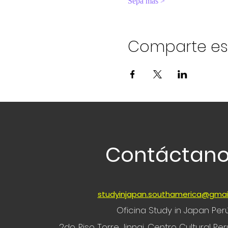
Sepa más >
Comparte es
Contáctan
studyinjapan.southamerica@gmai
Oficina Study in Japan Per
2do. Piso Torre Jinnai, Centro Cultural P