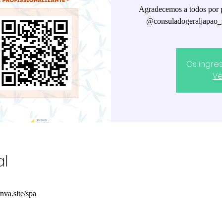
Agradecemos a todos por p
@consuladogeraljapao
Os ingre
Ve
al
nva.site/spa