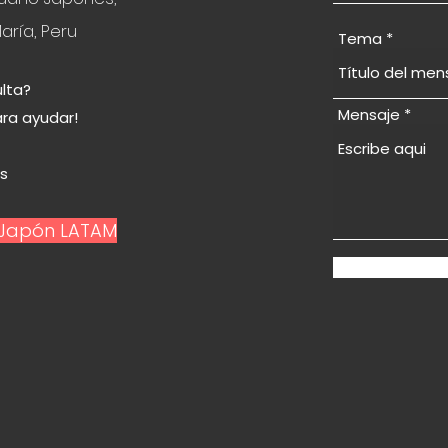
aría, Peru
Tema
lta?
Mensaje
ara ayudar!
© 2024 por Study in Japan Sudamérica
s
n Japón LATAM