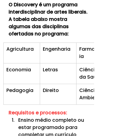
O Discovery é um programa 
interdisciplinar de artes liberais. 
A tabela abaixo mostra 
algumas das disciplinas 
ofertadas no programa:
Agricultura
Engenharia
Farmacolog
ia
Economia
Letras
Ciências 
da Saúde
Pedagogia
​Direito
Ciências 
Ambientais
Requisitos e processos:
Ensino médio completo ou 
estar programado para 
completar um currículo 