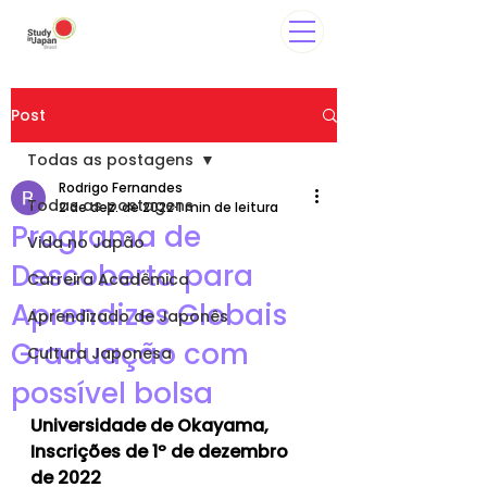
Post
Todas as postagens
Rodrigo Fernandes
Todas as postagens
2 de dez. de 2022
1 min de leitura
Programa de
Vida no Japão
Descoberta para
Carreira Acadêmica
Aprendizes Globais
Aprendizado de Japonês
Graduação com
Cultura Japonesa
possível bolsa
Universidade de Okayama, 
Inscrições de 1º de dezembro 
de 2022