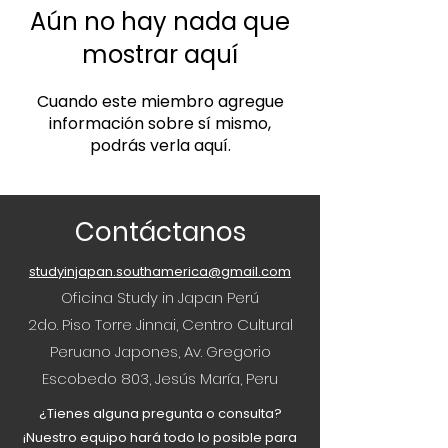
Aún no hay nada que
mostrar aquí
Cuando este miembro agregue
información sobre sí mismo,
podrás verla aquí.
Contáctanos
studyinjapan.southamerica@gmail.com
Oficina Study in Japan Perú
2do. Piso Torre Jinnai, Centro Cultural
Peruano Japones, Av. Gregorio
Escobedo 803, Jesús María, Peru
¿Tienes alguna pregunta o consulta?
¡Nuestro equipo hará todo lo posible para